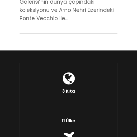
Galerisi’nin dünya çapındaki
koleksiyonu ve Arno Nehri üzerindeki
Ponte Vecchio ile…
3 Kıta
11 Ülke