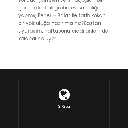
sokakları,kiliseleri ve sinagogları bir
çok farklı etnik gruba ev sahipliği
yapmış Fener – Balat ile tarih kokan
bir yolculuğa hazır mısınız?Baştan
uyarayım, haftasonu ciddi anlamda
kalabalık oluyor…
3 Kıta