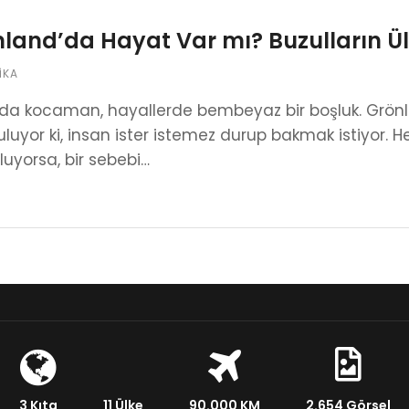
land’da Hayat Var mı? Buzulların 
IKA
ada kocaman, hayallerde bembeyaz bir boşluk. Grön
uluyor ki, insan ister istemez durup bakmak istiy
luyorsa, bir sebebi…
3 Kıta
11 Ülke
90.000 KM
2.654 Görsel