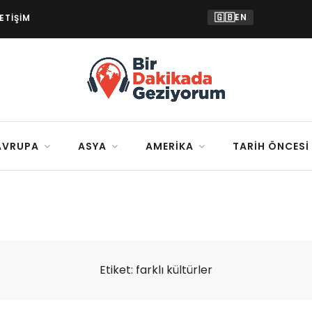
🇬🇧
EN
LETIŞIM
AVRUPA
ASYA
AMERIKA
TARIH ÖNCESI
Etiket:
farklı kültürler