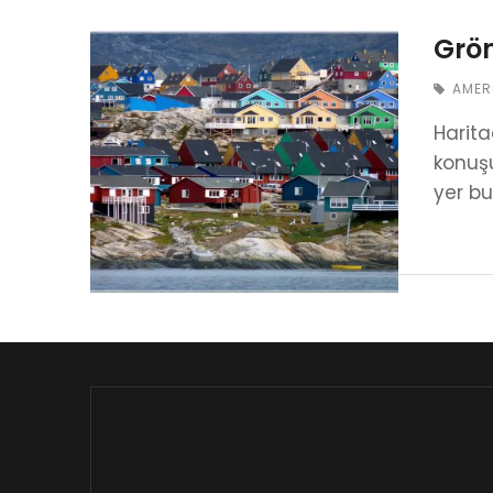
Grön
AMER
Harit
konuş
yer bu