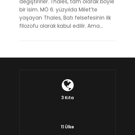
değiştirirler. Thales, tam olarak böyle
bir isim. MÖ 6. yüzyılda Milet’te
yaşayan Thales, Batı felsefesinin ilk
filozofu olarak kabul edilir. Ama…
3 Kıta
11 Ülke