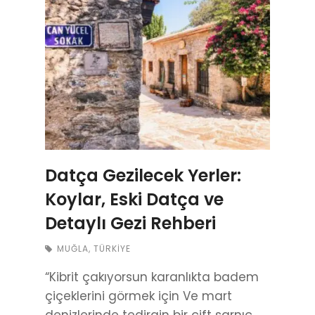
Datça Gezilecek Yerler:
Koylar, Eski Datça ve
Detaylı Gezi Rehberi
MUĞLA
,
TÜRKIYE
“Kibrit çakıyorsun karanlıkta badem
çiçeklerini görmek için Ve mart
denizlerinde tedirgin bir çift sarnıç