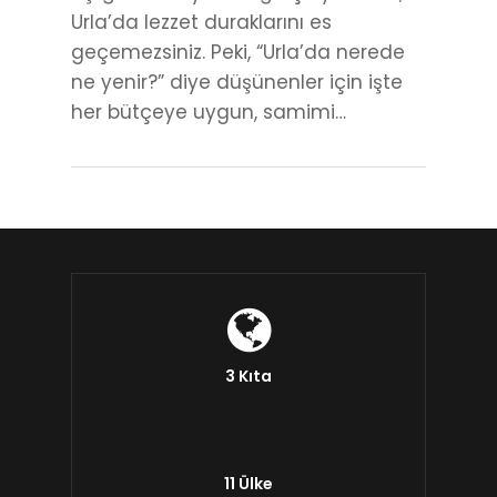
Urla’da lezzet duraklarını es
geçemezsiniz. Peki, “Urla’da nerede
ne yenir?” diye düşünenler için işte
her bütçeye uygun, samimi…
3 Kıta
11 Ülke