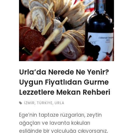
Urla’da Nerede Ne Yenir?
Uygun Fiyatlıdan Gurme
Lezzetlere Mekan Rehberi
İZMIR
,
TÜRKIYE
,
URLA
Ege’nin taptaze rüzgarları, zeytin
ağaçları ve lavanta kokuları
eşliğinde bir yolculuğa çıkıyorsanız,