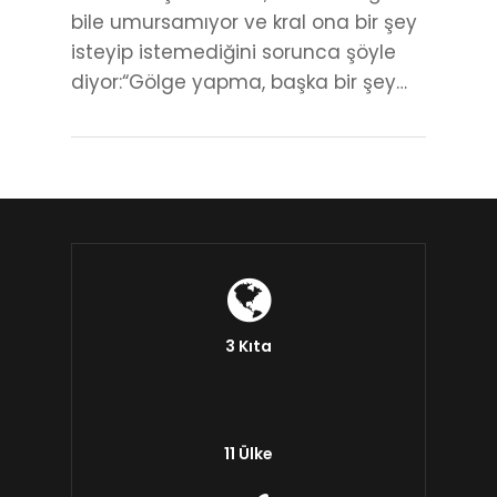
bile umursamıyor ve kral ona bir şey
isteyip istemediğini sorunca şöyle
diyor:“Gölge yapma, başka bir şey…
3 Kıta
11 Ülke