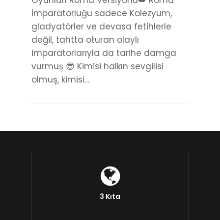
Oyunları Roma Versiyonu👑 Roma
İmparatorluğu sadece Kolezyum,
gladyatörler ve devasa fetihlerle
değil, tahtta oturan olaylı
imparatorlarıyla da tarihe damga
vurmuş 😎 Kimisi halkın sevgilisi
olmuş, kimisi…
3 Kıta