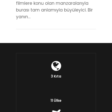
filmlere konu olan manzaralarıyla
burası tam anlamıyla büyüleyici. Bir
yanın…
3 Kıta
11 Ülke