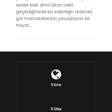
sesler kısık. Ama biraz vakit
geçirdiğinizde bu sakinliğin ardında
göl manzaralarıyla yavaşlayan bir
hayat,…
3 Kıta
11 Ülke