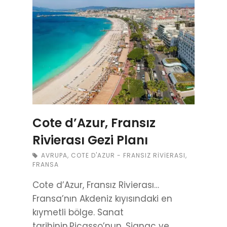
Cote d’Azur, Fransız
Rivierası Gezi Planı
AVRUPA
,
COTE D'AZUR - FRANSIZ RIVIERASI
,
FRANSA
Cote d’Azur, Fransız Rivierası…
Fransa’nın Akdeniz kıyısındaki en
kıymetli bölge. Sanat
tarihinin,Picasso’nun, Signac ve