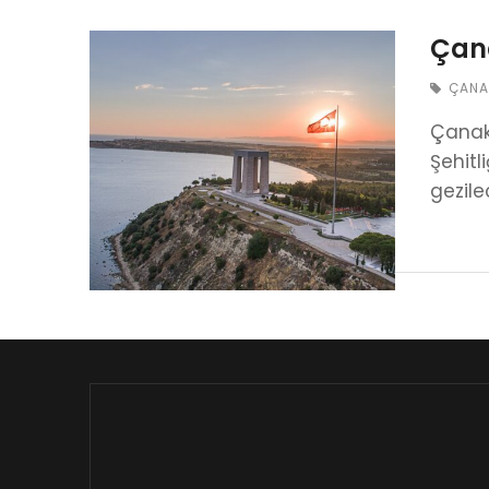
Çana
ÇANA
Çanakk
Şehitl
gezile