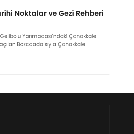
arihi Noktalar ve Gezi Rehberi
sı. Gelibolu Yarımadası’ndaki Çanakkale
’ye açılan Bozcaada’sıyla Çanakkale