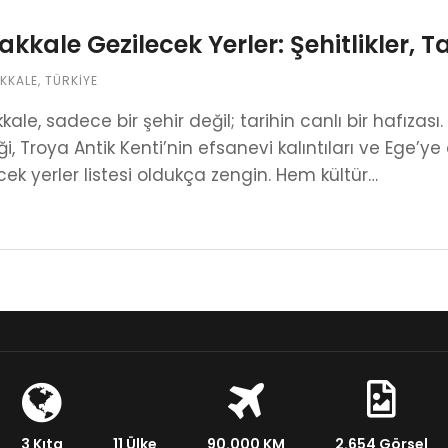
kkale Gezilecek Yerler: Şehitlikler, T
KKALE
,
TÜRKIYE
ale, sadece bir şehir değil; tarihin canlı bir hafıza
iği, Troya Antik Kenti’nin efsanevi kalıntıları ve Ege
cek yerler listesi oldukça zengin. Hem kültür…
3 Kıta
11 Ülke
90.000 KM
2.654 Görsel