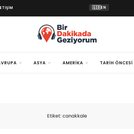
🇬🇧
EN
LETIŞIM
AVRUPA
ASYA
AMERIKA
TARIH ÖNCESI
Etiket:
canakkale