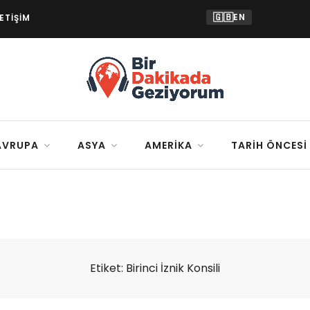
🇬🇧
EN
LETIŞIM
AVRUPA
ASYA
AMERIKA
TARIH ÖNCESI
Etiket:
Birinci İznik Konsili