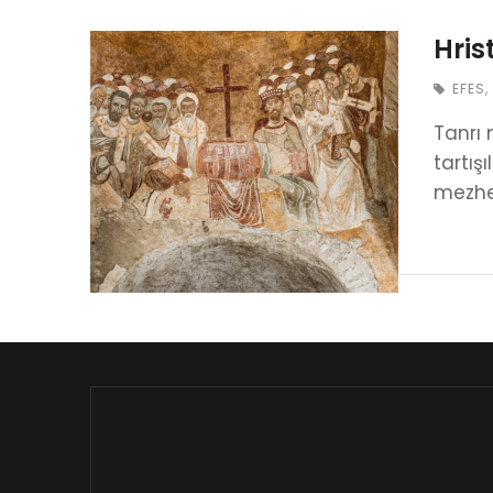
Hris
EFES
,
Tanrı 
tartış
mezhe