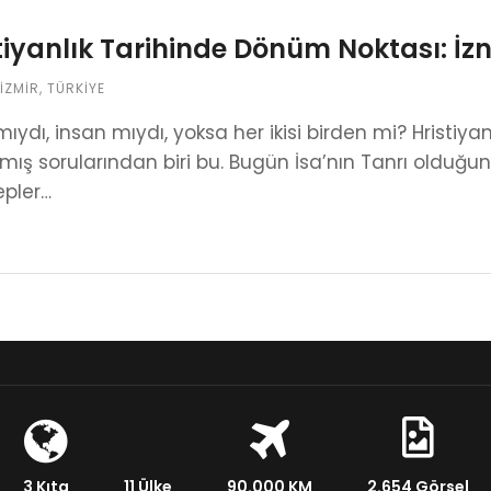
tiyanlık Tarihinde Dönüm Noktası: İzni
İZMIR
,
TÜRKIYE
mıydı, insan mıydı, yoksa her ikisi birden mi? Hristiy
ılmış sorularından biri bu. Bugün İsa’nın Tanrı olduğ
pler…
3 Kıta
11 Ülke
90.000 KM
2.654 Görsel