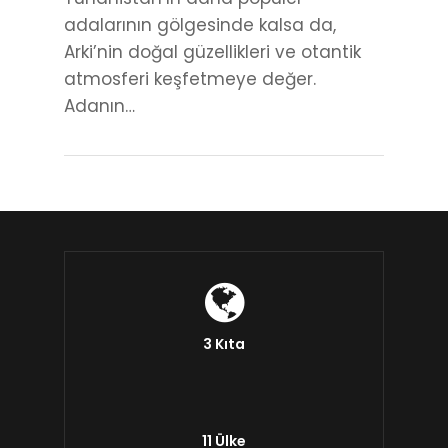
adalarının gölgesinde kalsa da,
Arki’nin doğal güzellikleri ve otantik
atmosferi keşfetmeye değer.
Adanın…
3 Kıta
11 Ülke