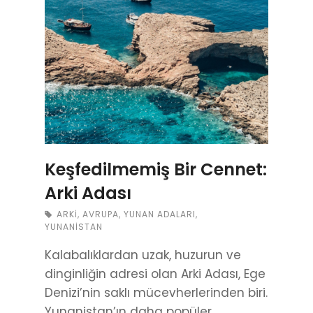
Keşfedilmemiş Bir Cennet:
Arki Adası
ARKI
,
AVRUPA
,
YUNAN ADALARI
,
YUNANISTAN
Kalabalıklardan uzak, huzurun ve
dinginliğin adresi olan Arki Adası, Ege
Denizi’nin saklı mücevherlerinden biri.
Yunanistan’ın daha popüler