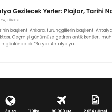
lya Gezilecek Yerler: Plajlar, Tarihi 
LYA
,
TÜRKIYE
e’nin başkenti Ankara, turunçgillerin başkenti Antalya
noktası. Geçmişi günümüze getiren antik kentleri, muht
in gönlünde bir “Bu yaz Antalya’ya…
3 Kıta
11 Ülke
90.000 KM
2.654 Görsel