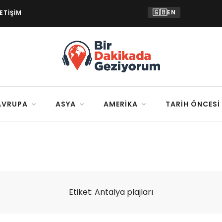
🇬🇧
EN
LETIŞIM
AVRUPA
ASYA
AMERIKA
TARIH ÖNCESI
Etiket:
Antalya plajları