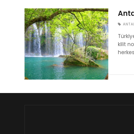
Anta
ANTA
Türkiy
kilit 
herkes